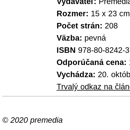
Vydavateľ:
Premedi
Rozmer:
15 x 23 cm
Počet strán:
208
Väzba:
pevná
ISBN
978-80-8242-3
Odporúčaná cena:
Vychádza:
20. októ
Trvalý odkaz na člá
© 2020 premedia