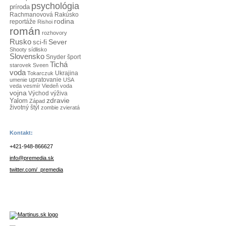
psychológia
príroda
Rachmanovová
Rakúsko
rodina
reportáže
Rishoi
román
rozhovory
Rusko
Sever
sci-fi
Shooty
sídlisko
Slovensko
Snyder
šport
Tichá
starovek
Sveen
voda
Tokarczuk
Ukrajina
umenie
upratovanie
USA
veda
vesmír
Viedeň
voda
vojna
Východ
výživa
Yalom
zdravie
Západ
životný štýl
zombie
zvieratá
Kontakt:
+421-948-866627
info@premedia.sk
twitter.com/_premedia