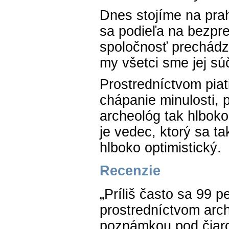
Dnes stojíme na pra
sa podieľa na bezpre
spoločnosť prechádz
my všetci sme jej sú
Prostredníctvom piat
chápanie minulosti, 
archeológ tak hlbok
je vedec, ktorý sa t
hlboko optimistický.
Recenzie
„Príliš často sa 99 
prostredníctvom arch
poznámkou pod čiaro