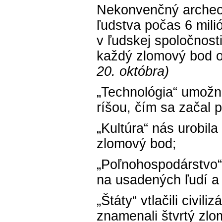
Nekonvenčný archeol
ľudstva počas 6 mili
v ľudskej spoločnos
každý zlomový bod o
20. októbra)
„Technológia“ umožni
ríšou, čím sa začal 
„Kultúra“ nás urobil
zlomový bod;
„Poľnohospodárstvo“
na usadených ľudí a 
„Štáty“ vtlačili civili
znamenali štvrtý zl