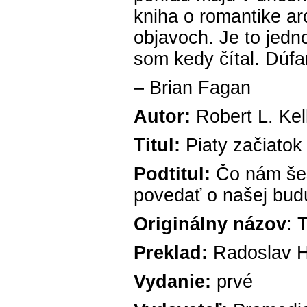
kniha o romantike ar
objavoch. Je to jedn
som kedy čítal. Dúfa
– Brian Fagan
Autor:
Robert L. Kel
Titul:
Piaty začiatok
Podtitul:
Čo nám šes
povedať o našej bud
Originálny názov
: 
Preklad:
Radoslav 
Vydanie:
prvé