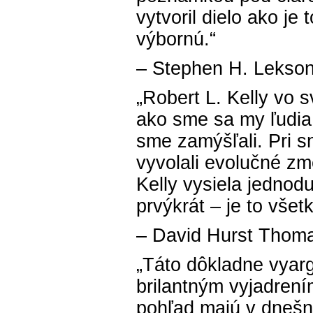
vytvoril dielo ako je 
výbornú.“
– Stephen H. Lekso
„Robert L. Kelly vo 
ako sme sa my ľudia
sme zamýšľali. Pri 
vyvolali evolučné zm
Kelly vysiela jednod
prvýkrát – je to všet
– David Hurst Thom
„Táto dôkladne vyar
brilantným vyjadrení
pohľad majú v dnešn