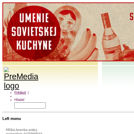
Prihlásiť
|
Môj profil
Hľadať:
Left menu
Afrika
Amerika
antika
architektúra
archeológia