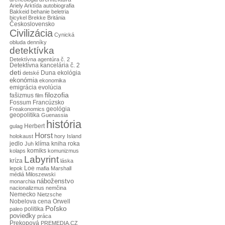
Ariely
Arktída
autobiografia
Bakkeid
behanie
beletria
bicykel
Brekke
Británia
Československo
Civilizácia
Cynická
obluda
denníky
detektívka
Detektívna agentúra č. 2
Detektívna kancelária č. 2
deti
Duna
ekológia
detské
ekonómia
ekonomika
emigrácia
evolúcia
filozofia
fašizmus
film
Francúzsko
Fossum
Freakonomics
geológia
geopolitika
Guenassia
história
Herbert
gulag
Horst
holokaust
hory
Island
jedlo
klíma
kniha roka
Juh
komiks
kolaps
komunizmus
Labyrint
kríza
láska
lepok
Loe
mafia
Marshall
médiá
Miloszewski
náboženstvo
monarchia
nacionalizmus
nemčina
Nemecko
Nietzsche
Nobelova cena
Orwell
Poľsko
politika
paleo
poviedky
práca
Prekopová
PREMEDIA.CZ