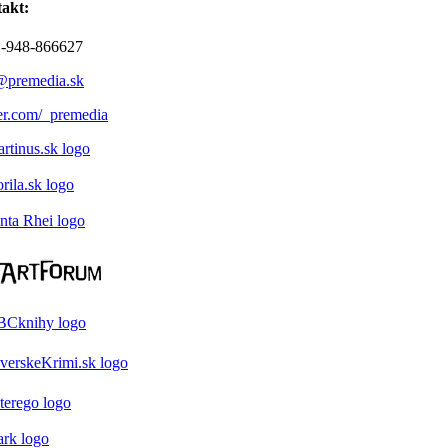
akt:
-948-866627
@premedia.sk
ter.com/_premedia