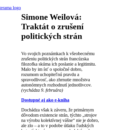
Simone Weilová:
Traktát o zrušení
politických strán
Vo svojich poznámkach k všeobecnému
zrušeniu politických strán francúzska
filozofka skúma ich poslanie a legitimitu.
Malo by im ísť o spoločné dobro,
rozumom uchopiteľnú pravdu a
spravodlivosť, ako zhrnutie množstva
autonómnych rozhodnutí jednotlivcov.
(vychádza 9. februára)
Dostupné aj ako e-kniha
Dochádza však k záveru, že primárnym
dôvodom existencie strán, týchto „strojov
na výrobu kolektívnej vášne“ nie je dobro,
ale zlo – a to v podobe útlaku ľudských