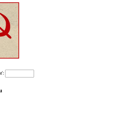
ať:
u