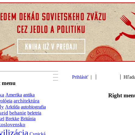
Prihlásiť
|
Môj profil
Hľad
t menu
ka
antika
Right men
Amerika
architektúra
eológia
ly
Arktída
autobiografia
keid
behanie
beletria
kel
Brekke
Británia
koslovensko
vilizácia
Cynická