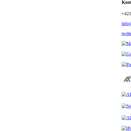
Kont
+421
info
twit