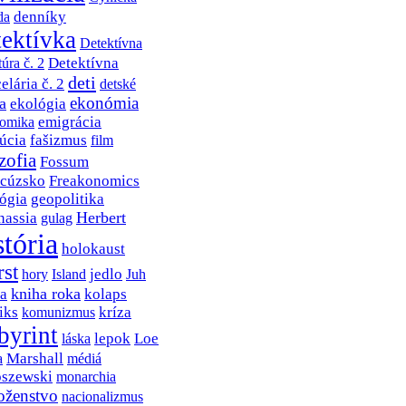
denníky
da
tektívka
Detektívna
Detektívna
úra č. 2
deti
elária č. 2
detské
ekonómia
a
ekológia
emigrácia
omika
úcia
fašizmus
film
zofia
Fossum
ncúzsko
Freakonomics
ógia
geopolitika
Herbert
nassia
gulag
stória
holokaust
st
jedlo
hory
Island
Juh
kniha roka
a
kolaps
iks
kríza
komunizmus
byrint
lepok
Loe
láska
Marshall
a
médiá
oszewski
monarchia
oženstvo
nacionalizmus