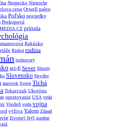
Nemecko
ina
Nietzsche
elova cena
Orwell
paleo
Poľsko
poviedky
tika
Prekopová
a
príroda
MEDIA.CZ
ychológia
hmanovová
Rakúsko
rodina
rtáže
Rishoi
mán
rozhovory
sko
Sever
sci-fi
Shooty
Slovensko
Snyder
sko
Tichá
t
Sveen
starovek
da
Tokarczuk
Ukrajina
upratovanie
USA
ie
veda
vojna
ír
Viedeň
voda
Yalom
hod
výživa
Západ
avie
životný štýl
zombie
ratá