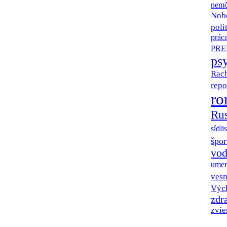
nemč
Nob
poli
prác
PRE
ps
Rac
repo
ro
Ru
sídli
špor
vo
umen
vesm
Výc
zdr
zvie