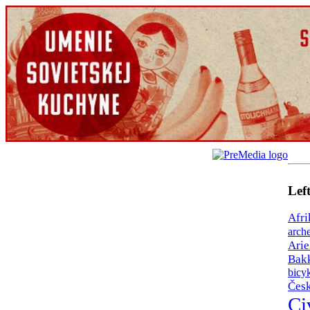
Lef
Afri
arch
Arie
Bak
bicy
Čes
Ci