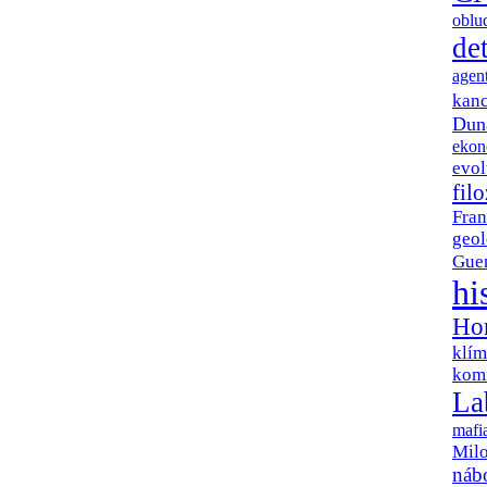
oblu
de
agent
kanc
Dun
ekon
evol
filo
Fra
geol
Gue
hi
Hor
klím
kom
La
mafi
Mil
náb