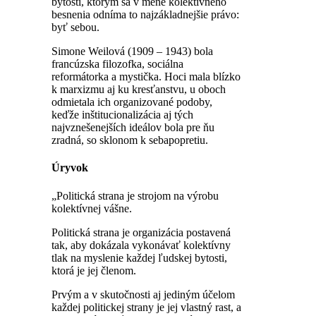
bytostí, ktorým sa v mene kolektívneho
besnenia odníma to najzákladnejšie právo:
byť sebou.
Simone Weilová
(1909 – 1943) bola
francúzska filozofka, sociálna
reformátorka a mystička. Hoci mala blízko
k marxizmu aj ku kresťanstvu, u oboch
odmietala ich organizované podoby,
keďže inštitucionalizácia aj tých
najvznešenejších ideálov bola pre ňu
zradná, so sklonom k sebapopretiu.
Úryvok
„Politická strana je strojom na výrobu
kolektívnej vášne.
Politická strana je organizácia postavená
tak, aby dokázala vykonávať kolektívny
tlak na myslenie každej ľudskej bytosti,
ktorá je jej členom.
Prvým a v skutočnosti aj jediným účelom
každej politickej strany je jej vlastný rast, a