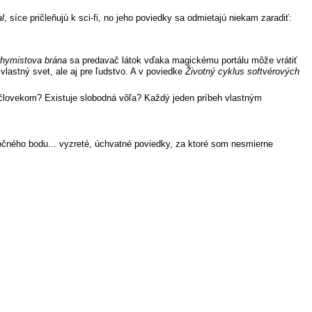
al
, síce pričleňujú k sci-fi, no jeho poviedky sa odmietajú niekam zaradiť:
chymistova brána
sa predavač látok vďaka magickému portálu môže vrátiť
 vlastný svet, ale aj pre ľudstvo. A v poviedke
Životný cyklus softvérových
 človekom? Existuje slobodná vôľa? Každý jeden príbeh vlastným
iatočného bodu... vyzreté, úchvatné poviedky, za ktoré som nesmierne