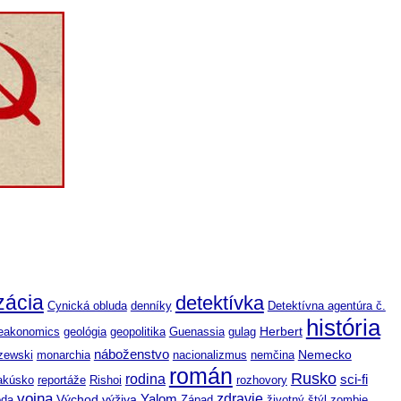
izácia
detektívka
Cynická obluda
denníky
Detektívna agentúra č.
história
Herbert
eakonomics
geológia
geopolitika
Guenassia
gulag
náboženstvo
Nemecko
zewski
monarchia
nacionalizmus
nemčina
román
Rusko
rodina
sci-fi
akúsko
reportáže
Rishoi
rozhovory
vojna
zdravie
výživa
Yalom
oda
Východ
Západ
životný štýl
zombie