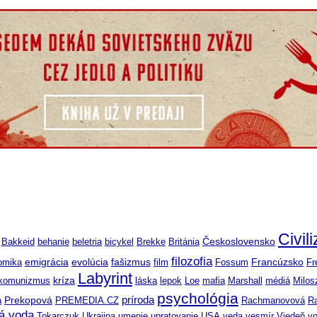
Civil
Československo
Bakkeid
behanie
beletria
bicykel
Brekke
Británia
filozofia
emigrácia
Francúzsko
omika
evolúcia
fašizmus
film
Fossum
Fr
Labyrint
komunizmus
kríza
láska
lepok
Loe
mafia
Marshall
médiá
Milos
psychológia
príroda
a
Prekopová
PREMEDIA.CZ
Rachmanovová
R
á voda
Tokarczuk
Ukrajina
umenie
upratovanie
USA
veda
vesmír
Viedeň
v