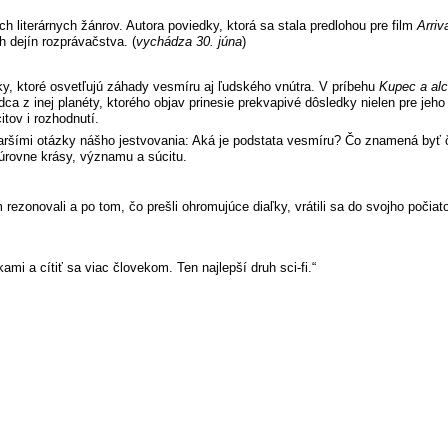
literárnych žánrov. Autora poviedky, ktorá sa stala predlohou pre film
Arriv
 dejín rozprávačstva. (
vychádza 30. júna
)
y, ktoré osvetľujú záhady vesmíru aj ľudského vnútra. V príbehu
Kupec a al
dca z inej planéty, ktorého objav prinesie prekvapivé dôsledky nielen pre jeho
tov i rozhodnutí.
taršími otázky nášho jestvovania: Aká je podstata vesmíru? Čo znamená byť
úrovne krásy, významu a súcitu.
om rezonovali a po tom, čo prešli ohromujúce diaľky, vrátili sa do svojho poč
mi a cítiť sa viac človekom. Ten najlepší druh sci-fi.“