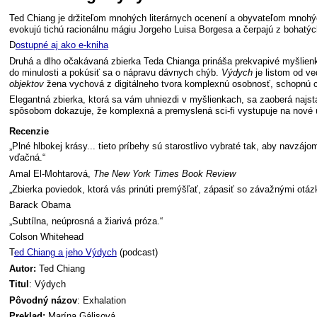
Ted Chiang je držiteľom mnohých literárnych ocenení a obyvateľom mnohých 
evokujú tichú racionálnu mágiu Jorgeho Luisa Borgesa a čerpajú z bohatých
D
ostupné aj ako e-kniha
Druhá a dlho očakávaná zbierka Teda Chianga prináša prekvapivé myšlienk
do minulosti a pokúsiť sa o nápravu dávnych chýb.
Výdych
je listom od ve
objektov
žena vychová z digitálneho tvora komplexnú osobnosť, schopnú ci
Elegantná zbierka, ktorá sa vám uhniezdi v myšlienkach, sa zaoberá najs
spôsobom dokazuje, že komplexná a premyslená sci-fi vystupuje na nové 
Recenzie
„Plné hlbokej krásy... tieto príbehy sú starostlivo vybraté tak, aby navzáj
vďačná.“
Amal El-Mohtarová,
The New York Times Book Review
„Zbierka poviedok, ktorá vás prinúti premýšľať, zápasiť so závažnými otázka
Barack Obama
„Subtílna, neúprosná a žiarivá próza.“
Colson Whitehead
T
ed Chiang a jeho Výdych
(podcast)
Autor:
Ted Chiang
Titul
: Výdych
Pôvodný názov
: Exhalation
Preklad:
Marína Gálisová