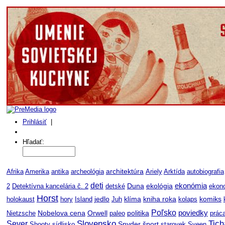
Prihlásiť
|
Môj profil
Hľadať:
Afrika
Amerika
antika
archeológia
architektúra
Ariely
Arktída
autobiografia
deti
ekonómia
Duna
ekológia
2
Detektívna kancelária č. 2
detské
ekon
Horst
jedlo
kniha roka
komiks
holokaust
hory
Island
Juh
klíma
kolaps
Poľsko
Nobelova cena
Orwell
politika
poviedky
Nietzsche
paleo
prác
Slovensko
Tich
Sever
šport
Shooty
sídlisko
Snyder
starovek
Sveen