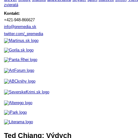
zvieratá
Kontakt:
+421-948-866627
info@premedia.sk
twitter.com/_premedia
Ted Chiang: Výdych