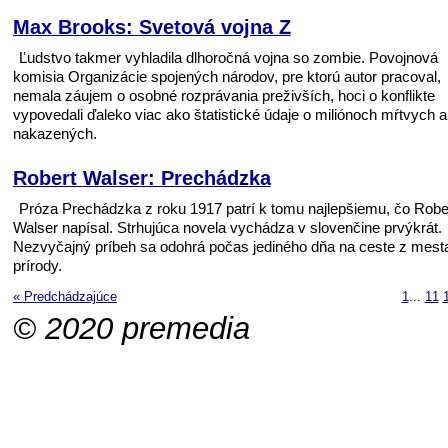
Max Brooks: Svetová vojna Z
Ľudstvo takmer vyhladila dlhoročná vojna so zombie. Povojnová
komisia Organizácie spojených národov, pre ktorú autor pracoval,
nemala záujem o osobné rozprávania preživších, hoci o konflikte
vypovedali ďaleko viac ako štatistické údaje o miliónoch mŕtvych a
nakazených.
Robert Walser: Prechádzka
Próza Prechádzka z roku 1917 patrí k tomu najlepšiemu, čo Robe
Walser napísal. Strhujúca novela vychádza v slovenčine prvýkrát.
Nezvyčajný príbeh sa odohrá počas jediného dňa na ceste z mest
prírody.
« Predchádzajúce
1
...
11
© 2020 premedia