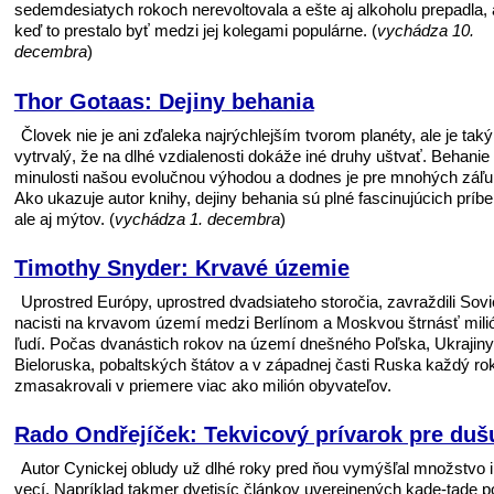
sedemdesiatych ro­koch nerevoltovala a ešte aj alkoholu prepadla,
keď to prestalo byť medzi jej kolegami populárne. (
vychádza 10.
decembra
)
Thor Gotaas: Dejiny behania
Človek nie je ani zďaleka najrýchlejším tvorom planéty, ale je taký
vytrvalý, že na dlhé vzdialenosti dokáže iné druhy uštvať. Behanie 
minulosti našou evolučnou výhodou a dodnes je pre mnohých záľu
Ako ukazuje autor knihy, dejiny behania sú plné fascinujúcich príbe
ale aj mýtov. (
vychádza 1. decembra
)
Timothy Snyder: Krvavé územie
Uprostred Európy, uprostred dvadsiateho storočia, zavraždili Sovie
nacisti na krvavom území medzi Berlínom a Moskvou štrnásť mili
ľudí. Počas dvanástich rokov na území dnešného Poľska, Ukrajiny
Bieloruska, pobaltských štátov a v západnej časti Ruska každý ro
zmasakrovali v priemere viac ako milión obyvateľov.
Rado Ondřejíček: Tekvicový prívarok pre duš
Autor Cynickej obludy už dlhé roky pred ňou vymýšľal množstvo 
vecí. Napríklad takmer dvetisíc článkov uverejnených kade-tade p