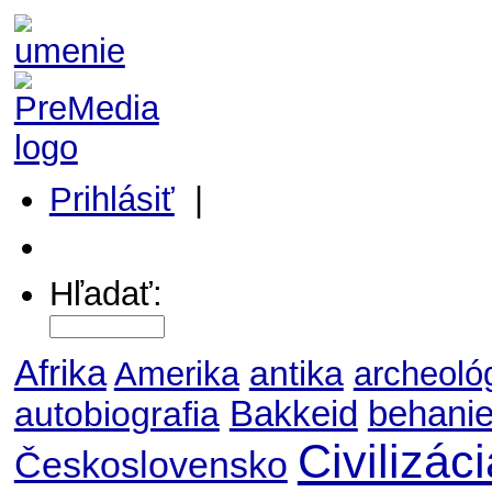
Prihlásiť
|
Môj profil
Hľadať:
Afrika
antika
Amerika
archeoló
autobiografia
Bakkeid
behani
Civilizác
Československo