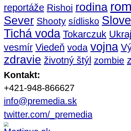
ro
rodina
reportáže
Rishoi
Slov
Sever
Shooty
sídlisko
Tichá voda
Ukraj
Tokarczuk
vojna
V
vesmír
Viedeň
voda
zdravie
životný štýl
zombie
Kontakt:
+421-948-866627
info@premedia.sk
twitter.com/_premedia