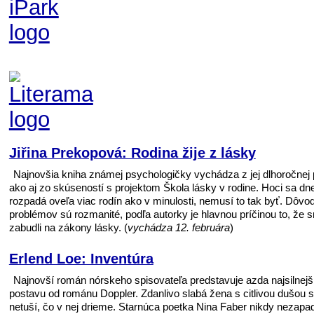
Jiřina Prekopová: Rodina žije z lásky
Najnovšia kniha známej psychologičky vychádza z jej dlhoročnej
ako aj zo skúseností s projektom Škola lásky v rodine. Hoci sa dn
rozpadá oveľa viac rodín ako v minulosti, nemusí to tak byť. Dôvo
problémov sú rozmanité, podľa autorky je hlavnou príčinou to, že 
zabudli na zákony lásky. (
vychádza 12. februára
)
Erlend Loe: Inventúra
Najnovší román nórskeho spisovateľa predstavuje azda najsilnejš
postavu od románu Doppler. Zdanlivo slabá žena s citlivou dušou
netuší, čo v nej drieme. Starnúca poetka Nina Faber nikdy nezapad