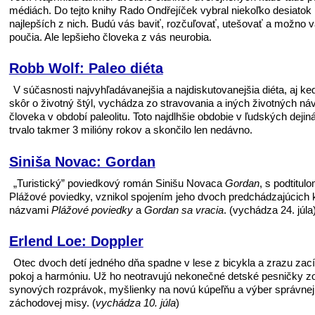
médiách. Do tejto knihy Rado Ondřejíček vybral niekoľko desiatok
najlepších z nich. Budú vás baviť, rozčuľovať, utešovať a možno v
poučia. Ale lepšieho človeka z vás neurobia.
Robb Wolf: Paleo diéta
V súčasnosti najvyhľadávanejšia a najdiskutovanejšia diéta, aj ke
skôr o životný štýl, vychádza zo stravovania a iných životných n
človeka v období paleolitu. Toto najdlhšie obdobie v ľudských dejin
trvalo takmer 3 milióny rokov a skončilo len nedávno.
Siniša Novac: Gordan
„Turistický” poviedkový román Sinišu Novaca
Gordan
, s podtitul
Plážové poviedky, vznikol spojením jeho dvoch predchádzajúcich 
názvami
Plážové poviedky
a
Gordan sa vracia
. (vychádza 24. júla
Erlend Loe: Doppler
Otec dvoch detí jedného dňa spadne v lese z bicykla a zrazu zací
pokoj a harmóniu. Už ho neotravujú nekonečné detské pesničky z
synových rozprávok, myšlienky na novú kúpeľňu a výber správnej
záchodovej misy. (
vychádza 10. júla
)