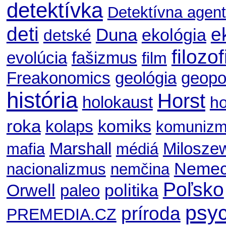
detektívka
Detektívna agent
deti
e
Duna
ekológia
detské
filozof
evolúcia
fašizmus
film
geológia
geopol
Freakonomics
história
Horst
holokaust
ho
roka
komiks
kolaps
komuniz
Marshall
Milosze
mafia
médiá
Nemec
nacionalizmus
nemčina
Poľsko
Orwell
politika
paleo
psyc
príroda
PREMEDIA.CZ